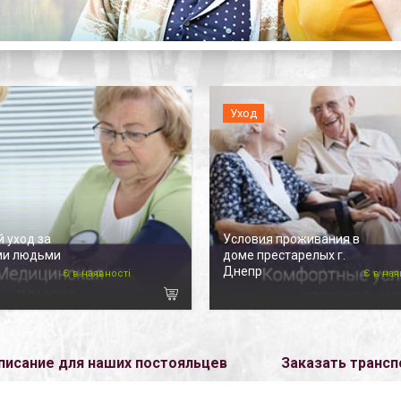
Уход
 уход за
Условия проживания в
ми людьми
доме престарелых г.
Днепр
Є в наявності
Є в ная
писание для наших постояльцев
Заказать трансп