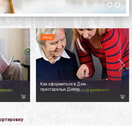
Уход
Как оформиться в Дом
престарелых Днепр
вності
Є в наявності
ортировку