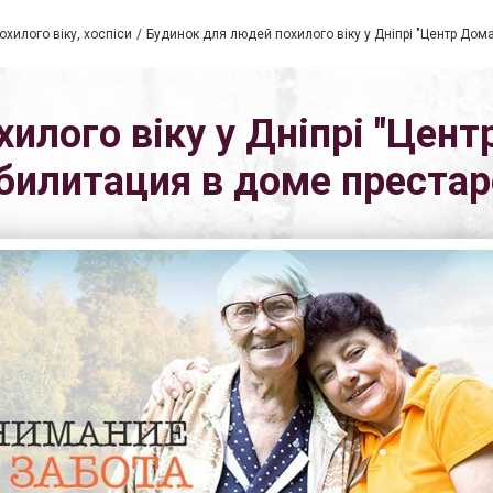
хилого віку, хоспіси
Будинок для людей похилого віку у Дніпрі "Центр Дом
илого віку у Дніпрі "Цент
абилитация в доме престар