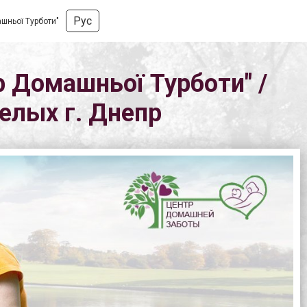
Рус
ашньої Турботи"
р Домашньої Турботи" /
елых г. Днепр