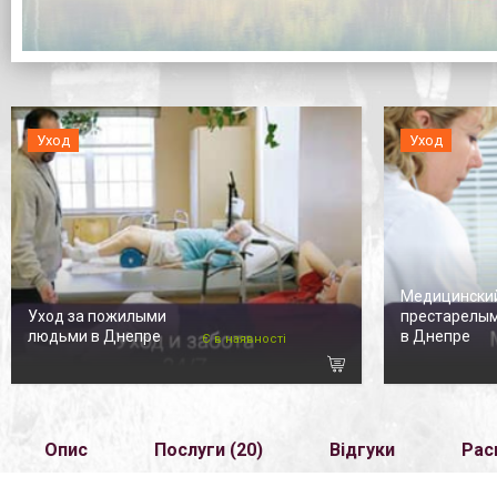
Уход
Уход
Медицинский
Уход за пожилыми
престарелы
людьми в Днепре
в Днепре
Є в наявності
Опис
Послуги (20)
Відгуки
Рас