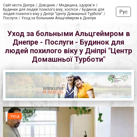
Сайт міста Дніпра
Довідник
Медицина, здоров'я
Будинки для людей похилого віку, хоспіси
Будинок для
Рус
людей похилого віку у Дніпрі "Центр Домашньої Турботи"
Послуги
Уход за больными Альцгеймром в Днепре
Уход за больными Альцгеймром в
Днепре - Послуги - Будинок для
людей похилого віку у Дніпрі "Центр
Домашньої Турботи"
Уход