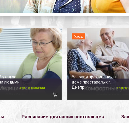
Уход
 уход за
Условия проживания в
ми людьми
доме престарелых г.
Днепр
Есть в наличии
Есть в
вы
Расписание для наших постояльцев
Зак